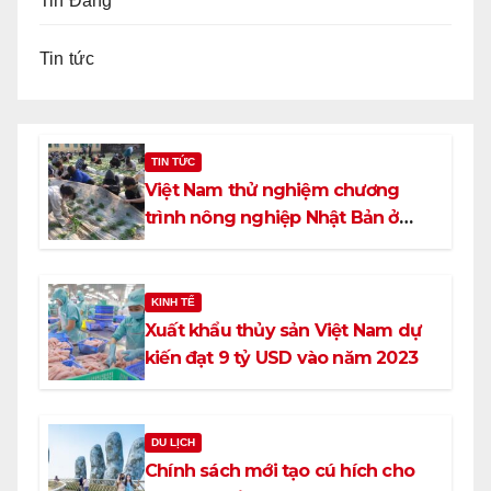
Tin Đảng
Tin tức
TIN TỨC
Việt Nam thử nghiệm chương
trình nông nghiệp Nhật Bản ở
trường trung học
KINH TẾ
Xuất khẩu thủy sản Việt Nam dự
kiến đạt 9 tỷ USD vào năm 2023
DU LỊCH
Chính sách mới tạo cú hích cho