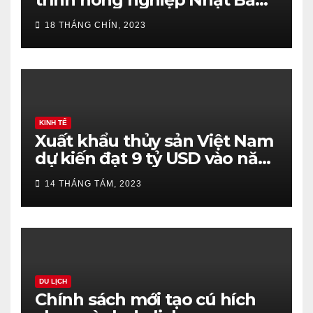
ở trường trung học
18 THÁNG CHÍN, 2023
KINH TẾ
Xuất khẩu thủy sản Việt Nam
dự kiến đạt 9 tỷ USD vào năm
2023
14 THÁNG TÁM, 2023
DU LỊCH
Chính sách mới tạo cú hích