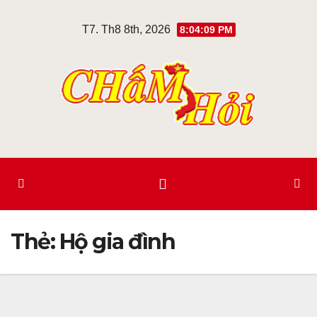
Skip
T7. Th8 8th, 2026
8:04:09 PM
to
content
Thẻ:
Hộ gia đình