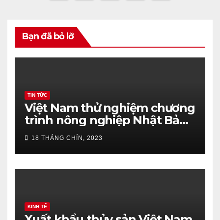
hướng
bài
Bạn đã bỏ lỡ
viết
TIN TỨC
Việt Nam thử nghiệm chương
trình nông nghiệp Nhật Bản
ở trường trung học
18 THÁNG CHÍN, 2023
KINH TẾ
Xuất khẩu thủy sản Việt Nam