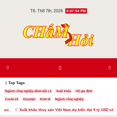
Skip
T6. Th8 7th, 2026
8:07:55 PM
to
content
Top Tags
Ngành công nghiệp đánh bắt cá
Xuất khẩu
Hộ gia đình
Covid-19
Hyundai
Kinh tế
Ngành công nghiệp
Xuất khẩu thủy sản Việt Nam dự kiến đạt 9 tỷ USD vào năm 202