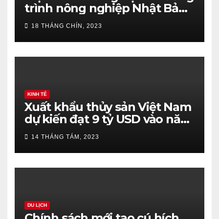
trình nông nghiệp Nhật Bản
ở trường trung học
18 THÁNG CHÍN, 2023
KINH TẾ
Xuất khẩu thủy sản Việt Nam
dự kiến đạt 9 tỷ USD vào năm
2023
14 THÁNG TÁM, 2023
DU LỊCH
Chính sách mới tạo cú hích