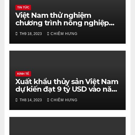
TIN TỨC
Việt Nam thử nghiệm
chương trình nông nghiệp
Nhật Bản ở trường trung học
TH9 18, 2023
CHIÊM HƯNG
KINH TẾ
Xuất khẩu thủy sản Việt Nam
dự kiến đạt 9 tỷ USD vào năm
2023
TH8 14, 2023
CHIÊM HƯNG