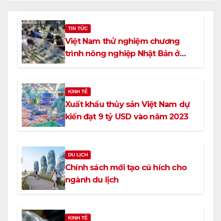
TIN TỨC
Việt Nam thử nghiệm chương
trình nông nghiệp Nhật Bản ở
trường trung học
KINH TẾ
Xuất khẩu thủy sản Việt Nam dự
kiến đạt 9 tỷ USD vào năm 2023
DU LỊCH
Chính sách mới tạo cú hích cho
ngành du lịch
KINH TẾ