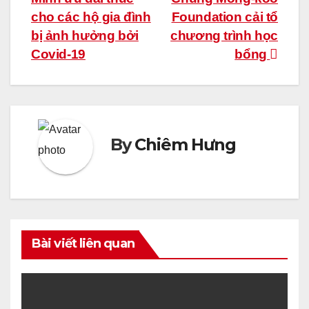
hướng
cho các hộ gia đình
Foundation cải tổ
bài
bị ảnh hưởng bởi
chương trình học
Covid-19
bổng
viết
By
Chiêm Hưng
Bài viết liên quan