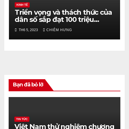
KINH TẾ
Triển vọng và thách thức của
dân số sắp đạt 100 triệu
người
TH6 5, 2023
CHIÊM HƯNG
Bạn đã bỏ lỡ
TIN TỨC
Việt Nam thử nghiệm chương