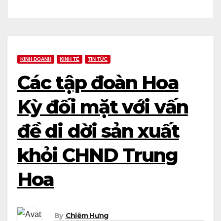
KINH DOANH
KINH TẾ
TIN TỨC
Các tập đoàn Hoa
Kỳ đối mặt với vấn
đề di dời sản xuất
khỏi CHND Trung
Hoa
By
Chiêm Hưng