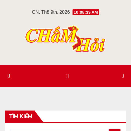
Skip
CN. Th8 9th, 2026
10:08:39 AM
to
content
TÌM KIẾM