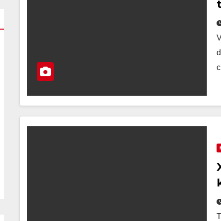
V
d
c
T