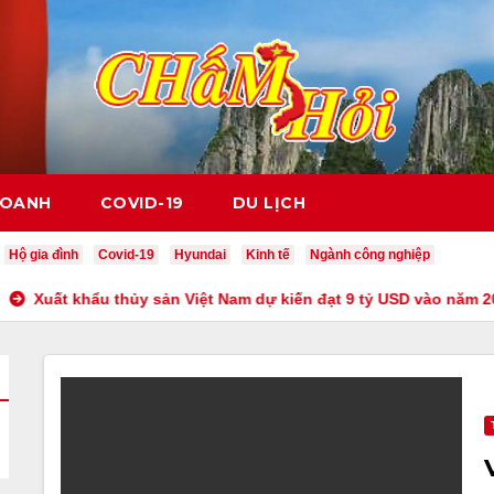
DOANH
COVID-19
DU LỊCH
Hộ gia đình
Covid-19
Hyundai
Kinh tế
Ngành công nghiệp
 khẩu thủy sản Việt Nam dự kiến đạt 9 tỷ USD vào năm 2023