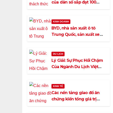
của dân số sắp đạt 100
triệu người
KINH DOANH
BYD, nhà sản xuất ô tô
Trung Quốc, sản xuất xe
điện (EV) tại Việt Nam
DU LỊCH
Lý Giải: Sự Phục Hồi Chậm
Của Ngành Du Lịch Việt
Nam
KINH TẾ
Các nền tảng giao đồ ăn
chứng kiến tổng giá trị
hàng hóa tăng 37,5%