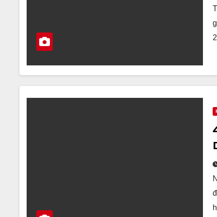
T
g
2
N
đ
h