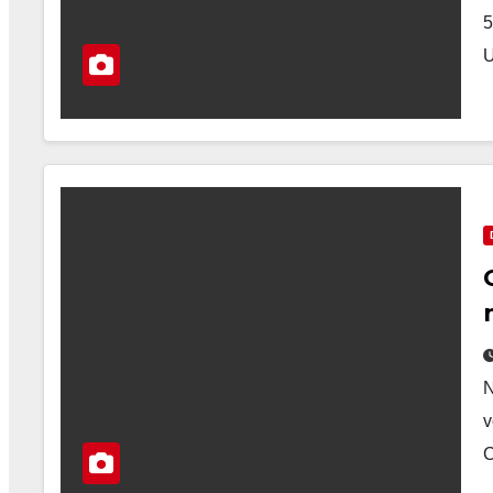
5
U
N
v
C