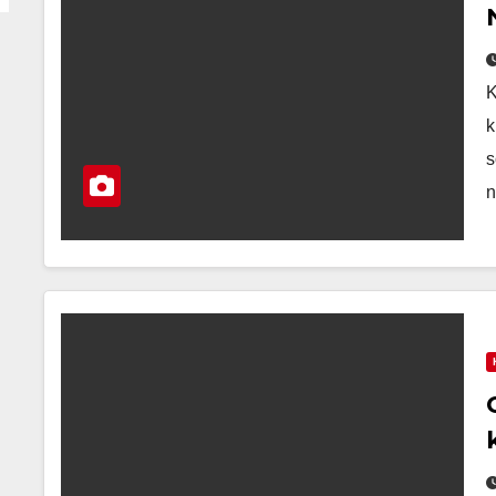
K
k
s