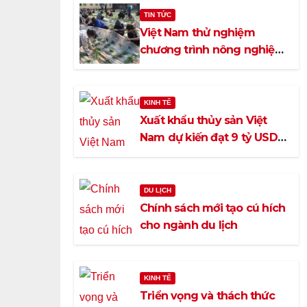
TIN TỨC
Việt Nam thử nghiệm
chương trình nông nghiệp
Nhật Bản ở trường trung
học
KINH TẾ
Xuất khẩu thủy sản Việt
Nam dự kiến đạt 9 tỷ USD
vào năm 2023
DU LỊCH
Chính sách mới tạo cú hích
cho ngành du lịch
KINH TẾ
Triển vọng và thách thức