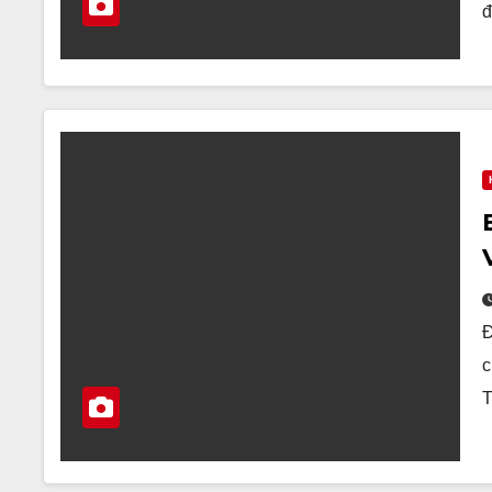
Đ
c
T